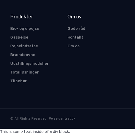
Produkter
Om os
Bio- og elpejse
Gode råd
Gaspejse
Kontakt
Pejseindsatse
Om os
Brændeovne
Udstillingsmodeller
Totalløsninger
Tilbehør
© All Rights Reserved. Pejse-centret.dk
This is some text inside of a div block.