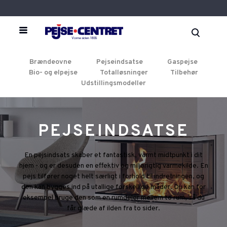
Brændeovne
Pejseindsatse
Gaspejse
Bio- og elpejse
Totalløsninger
Tilbehør
Udstillingsmodeller
PEJSEINDSATSE
En pejsindsats skaber et fantastisk, varmt midtpunkt i dit
hjem - og er desuden en effektiv og miljørigtig varmekilde. En
pejs tilfører noget helt særligt i forhold til indretningen, og
den kan bygges ind på utallige forskellige måder. Du kan for
eksempel bruge den som en rumdeler mellem to rum, så du
får glæde af ilden fra to sider.