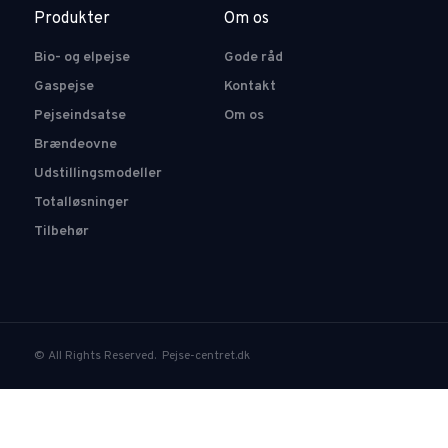
Produkter
Om os
Bio- og elpejse
Gode råd
Gaspejse
Kontakt
Pejseindsatse
Om os
Brændeovne
Udstillingsmodeller
Totalløsninger
Tilbehør
© All Rights Reserved. Pejse-centret.dk