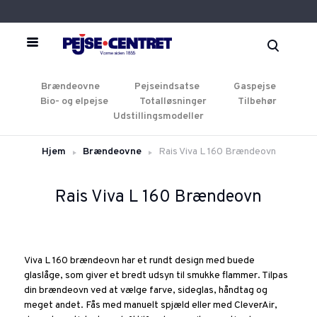
Brændeovne
Pejseindsatse
Gaspejse
Bio- og elpejse
Totalløsninger
Tilbehør
Udstillingsmodeller
Hjem
Brændeovne
Rais Viva L 160 Brændeovn
Rais Viva L 160 Brændeovn
Viva L 160 brændeovn har et rundt design med buede
glaslåge, som giver et bredt udsyn til smukke flammer. Tilpas
din brændeovn ved at vælge farve, sideglas, håndtag og
meget andet. Fås med manuelt spjæld eller med CleverAir,