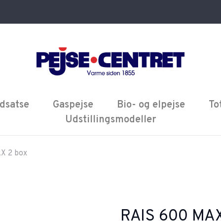
dsatse
Gaspejse
Bio- og elpejse
To
Udstillingsmodeller
X 2 box
RAIS 600 MAX