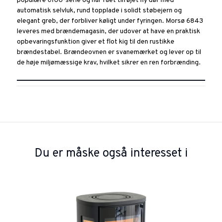
populære 6100-serie og har fået tilføjet ny dør med
automatisk selvluk, rund topplade i solidt støbejern og
elegant greb, der forbliver køligt under fyringen. Morsø 6843
leveres med brændemagasin, der udover at have en praktisk
opbevaringsfunktion giver et flot kig til den rustikke
brændestabel. Brændeovnen er svanemærket og lever op til
de høje miljømæssige krav, hvilket sikrer en ren forbrænding.
Du er måske også interesset i