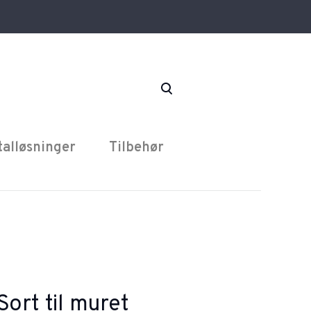
talløsninger
Tilbehør
ort til muret